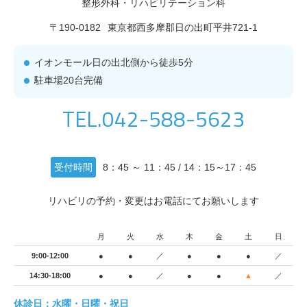
整形外科・リハビリテーション科
〒190-0182
東京都西多摩郡日の出町平井721-1
イオンモール日の出北側から徒歩5分
駐車場20台完備
TEL.042-588-5623
受付時間
8：45 ～ 11：45 / 14：15～17：45
リハビリの予約・変更はお電話にてお願いします
月
火
水
木
金
土
日
9:00-12:00
●
●
／
●
●
●
／
14:30-18:00
●
●
／
●
●
▲
／
休診日：水曜・日曜・祝日